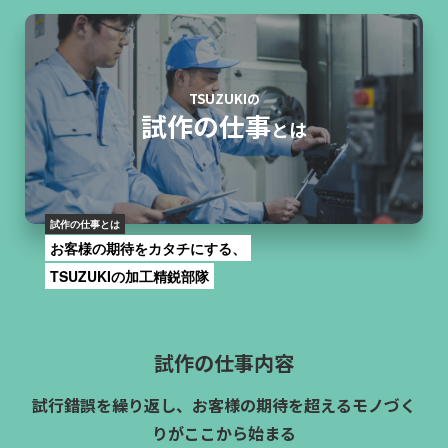
TSUZUKIの
試作
の仕事
とは
試作
の仕事とは
お客様の期待をカタチにする、
TSUZUKIの加工精鋭部隊
試作
の仕事内容
試行錯誤を繰り返し、お客様の期待を超えるモノづく
りがここから始まる