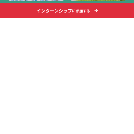
私たちが長野を選んだ理由
住みやすい！長野暮らしのすす
インターンシップ
に参加する
め
長野に暮らして、TSUZUKIで働くこ
マイカーライフ、大自然、スポー
とを決めて、UIターンした社員が本
ツ、子育て…長野に暮らすからこそ
音で語り合う座談会トーク
得られる豊かさがあります
おもいっきりTSUZUKI
環境・福利厚生
長野に暮らして、Tier 1 TSUZUKIで
清潔な寮も完備。安心して長野へUI
働く魅力は？その魅力を採用担当
ターンできるように、新生活のス
者が本気でプレゼン！
タートを全力でサポート！