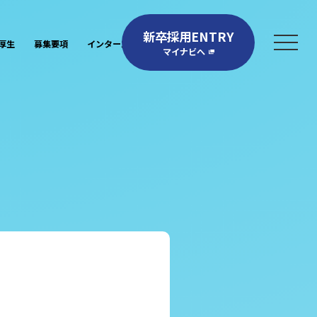
新卒採用ENTRY
厚生
募集要項
インターンシップ
採用NEWS
マイナビへ
対象