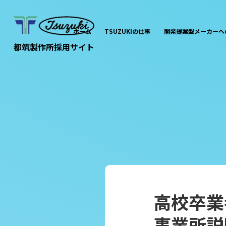
ホーム
TSUZUKIの仕事
開発提案型メーカーへ
都筑製作所採用サイト
高
事業所説